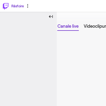
⌥
P
Răsfoire
Canale live
Videoclipur