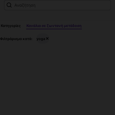
Κατηγορίες
Κανάλια σε ζωντανή μετάδοση
Ζωντανές
Φιλτράρισμα κατά:
yoga
μεταδόσεις
yoga