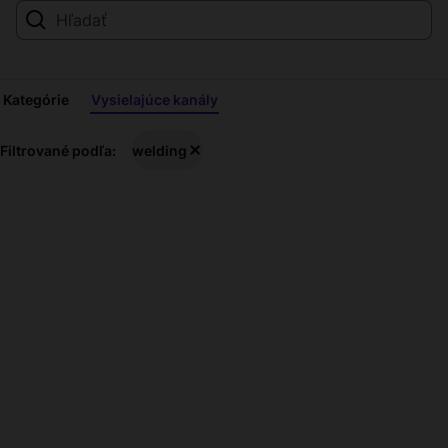
Kategórie
Vysielajúce kanály
welding
Filtrované podľa:
welding
streamy
naživo