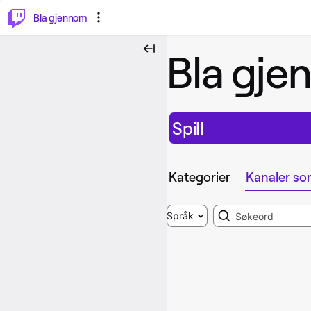
⌥
P
Bla gjennom
Bla gj
Spill
Kategorier
Kanaler so
Search
Språk