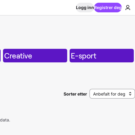
Logg inn
Registrer deg
Creative
E-sport
Sorter etter
Anbefalt for deg
 data.