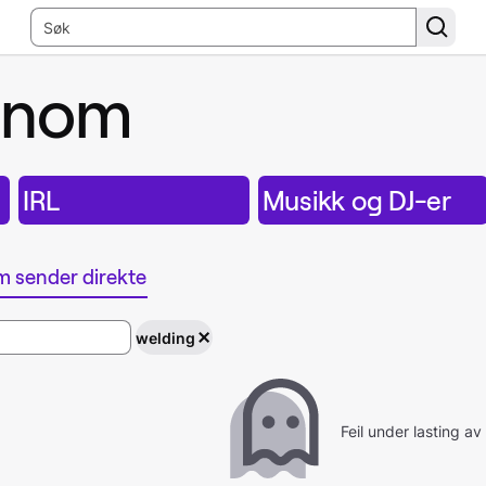
ennom
IRL
Musikk og DJ-er
m sender direkte
welding
Feil under lasting av