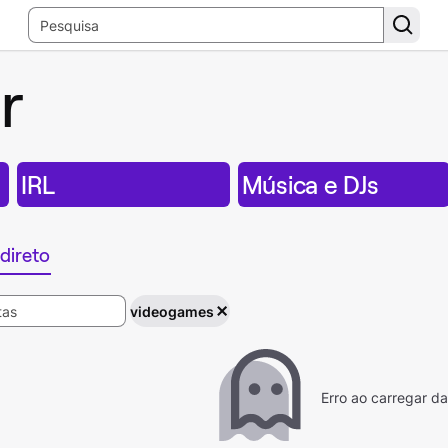
r
IRL
Música e DJs
direto
videogames
Erro ao carregar d