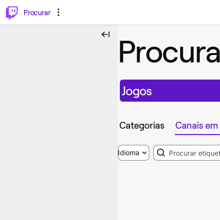
.
⌥
P
Procurar
Procura
Jogos
Categorias
Canais em 
Search
Idioma