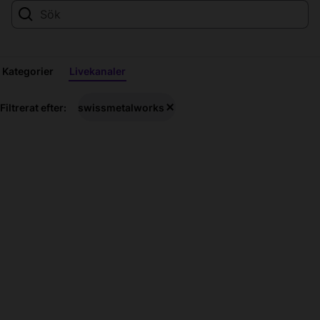
Kategorier
Livekanaler
swissmetalworks
Filtrerat efter:
swissmetalworks
Livestreamar