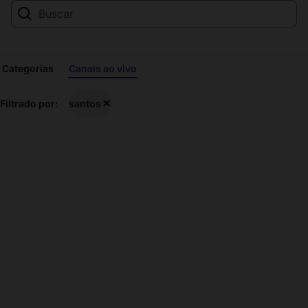
Categorias
Canais ao vivo
Transmissões
Filtrado por:
santos
ao
vivo
de
santos