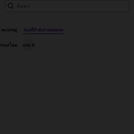
หมวดหมู่
ช่องที่กำลังถ่ายทอดสด
สตรี
กรองโดย:
mlb
มสด
mlb