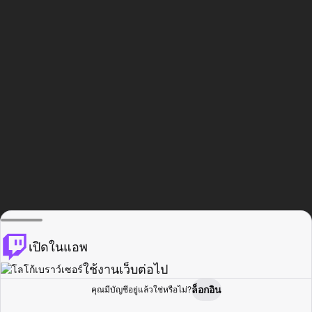
เปิดในแอพ
ใช้งานเว็บต่อไป
ล็อกอิน
คุณมีบัญชีอยู่แล้วใช่หรือไม่?
หน้าแรก
เรียกดู
กิจกรรม
โปรไฟล์