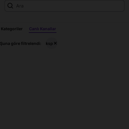
Kategoriler
Canlı Kanallar
ksp
Şuna göre filtrelendi:
ksp
Canlı
Yayınları