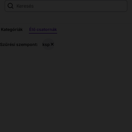
Kategóriák
Élő csatornák
ksp
Szűrési szempont:
ksp
Élő
közvetítések