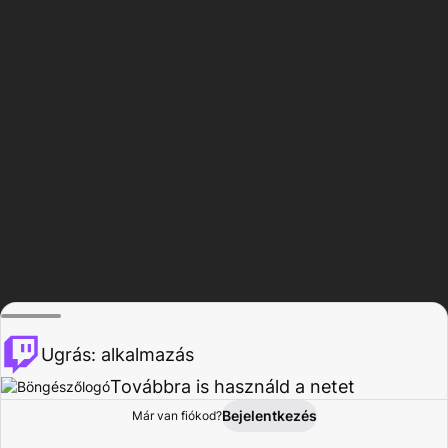
Ugrás: alkalmazás
Továbbra is használd a netet
Bejelentkezés
Már van fiókod?
Főoldal
Böngészés
Tevékenység
Profil