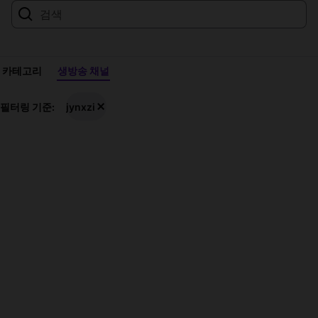
카테고리
생방송 채널
jynxzi
필터링 기준:
jynxzi
생
방
송