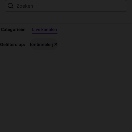
Categorieën
Live kanalen
fontinnelerj-
Gefilterd op:
fontinnelerj
livestreams