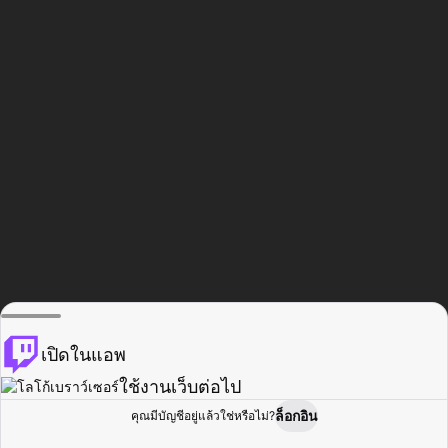
เปิดในแอพ
ใช้งานเว็บต่อไป
ล็อกอิน
คุณมีบัญชีอยู่แล้วใช่หรือไม่?
หน้าแรก
เรียกดู
กิจกรรม
โปรไฟล์