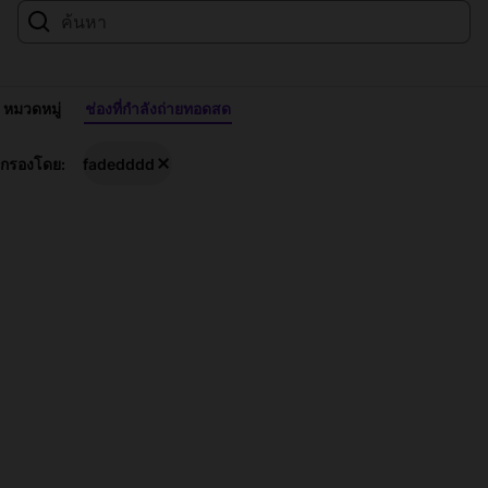
หมวดหมู่
ช่องที่กำลังถ่ายทอดสด
สตรี
กรองโดย:
fadedddd
มสด
fadedddd