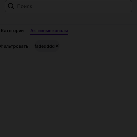
Категории
Активные каналы
Прямые
Фильтровать:
fadedddd
трансляции:
fadedddd