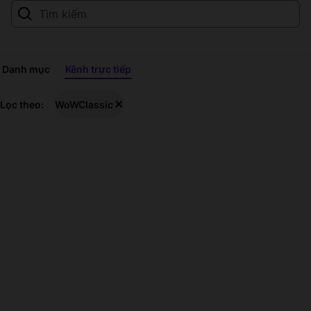
Danh mục
Kênh trực tiếp
WoWClassic
Lọc theo:
WoWClassic
Chương
trình
truyền
trực
tiếp