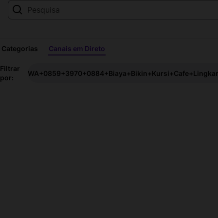
Categorias
Canais em Direto
WA+0859+3970+0884+Biaya+B
Filtrar
WA+0859+3970+0884+Biaya+Bikin+Kursi+Cafe+Lingka
por:
transmissões
em
direto