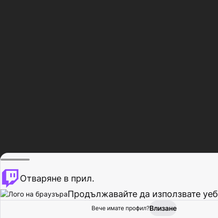
Отваряне в прил.
Продължавайте да използвате уеб
Влизане
Вече имате профил?
Начало
Преглед
Активност
Профил