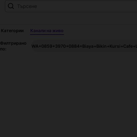
Категории
Канали на живо
Поточни
Филтрирано
WA+0859+3970+0884+Biaya+Bikin+Kursi+Cafe+L
по:
предавания
на
живо
на
WA+0859+3970+0884+Biaya+B