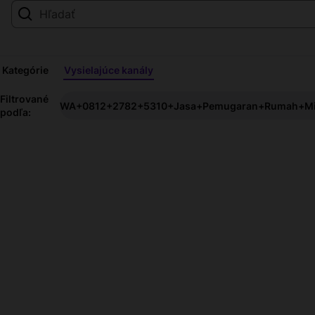
Kategórie
Vysielajúce kanály
WA+0812+2782+5310+Jasa+P
Filtrované
WA+0812+2782+5310+Jasa+Pemugaran+Rumah+Min
podľa:
streamy
naživo