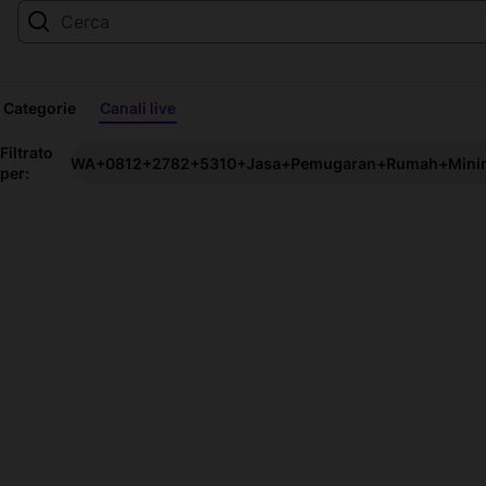
Categorie
Canali live
Streaming
Filtrato
WA+0812+2782+5310+Jasa+Pemugaran+Rumah+Minim
per:
live
WA+0812+2782+5310+Jasa+P