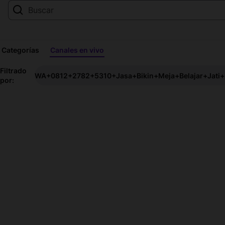
Categorías
Canales en vivo
Streams
Filtrado
WA+0812+2782+5310+Jasa+Bikin+Meja+Belajar+Jati+
por:
en
vivo
de
WA+0812+2782+5310+Jasa+Bik