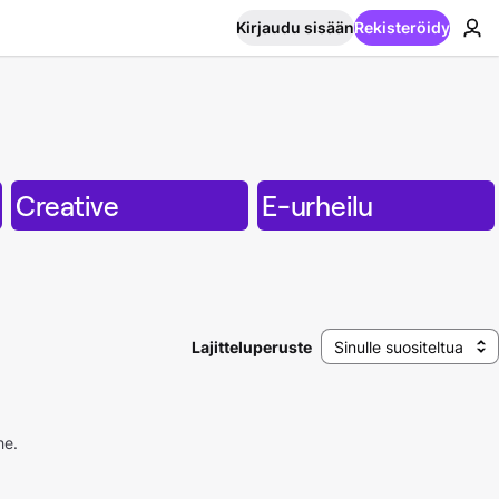
Kirjaudu sisään
Rekisteröidy
Creative
E-urheilu
Lajitteluperuste
Sinulle suositeltua
he.