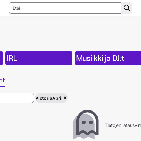
IRL
Musiikki ja DJ:t
at
VictoriaAbril
Tietojen latausvir