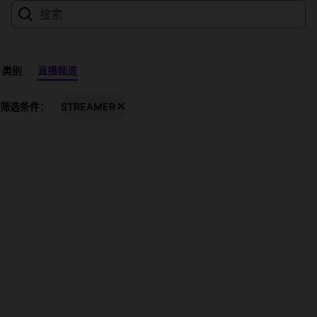
类别
直播频道
STREAMER
筛选条件：
STREAMER
实
况
直
播