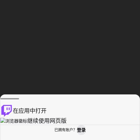
在应用中打开
继续使用网页版
登录
已拥有账户？
主页
浏览
活动纪录
个人资料