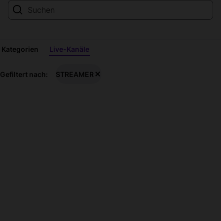
Kategorien
Live-Kanäle
STREAMER-
Gefiltert nach:
STREAMER
Live-
Streams