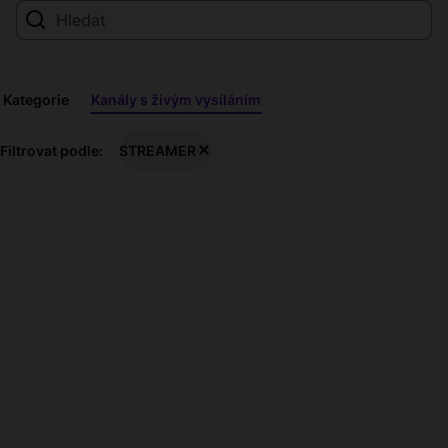
Kategorie
Kanály s živým vysíláním
Živá
Filtrovat podle:
STREAMER
vysílání
STREAMER