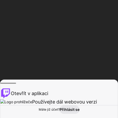
Otevřít v aplikaci
Používejte dál webovou verzi
Přihlásit se
Máte již účet?
Domů
Procházet
Aktivita
Profil