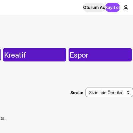
Oturum Aç
Kayıt ol
Kreatif
Espor
Sırala:
Sizin İçin Önerilen
ta.