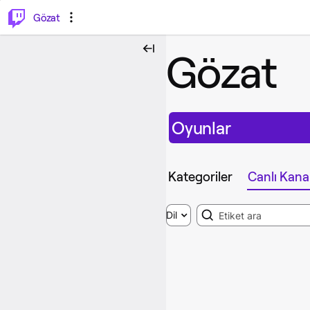
⌥
P
Gözat
Gözat
Oyunlar
Kategoriler
Canlı Kanal
Search
Dil