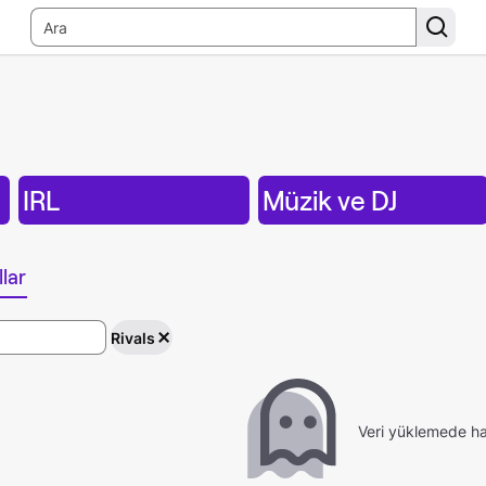
IRL
Müzik ve DJ
lar
Rivals
Veri yüklemede ha