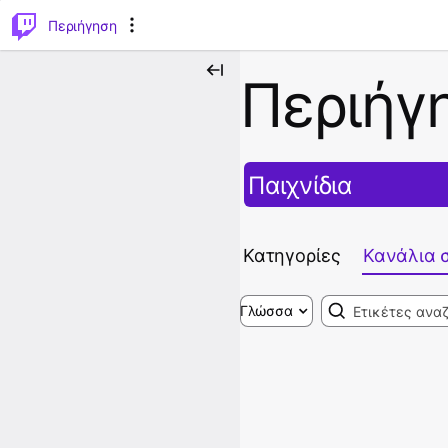
..
⌥
P
Περιήγηση
Περιήγ
Παιχνίδια
Κατηγορίες
Κανάλια 
Search
Γλώσσα