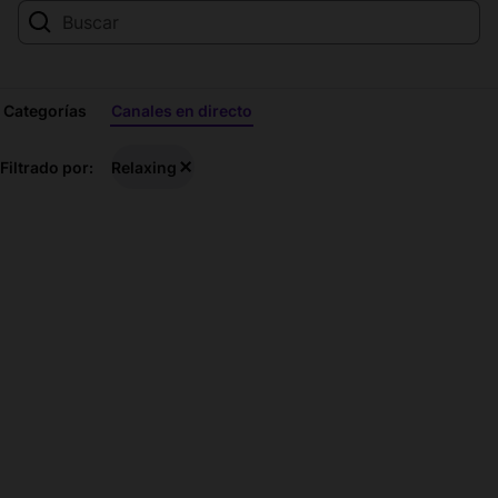
Categorías
Canales en directo
Streams
Filtrado por:
Relaxing
en
directo
de
Relaxing