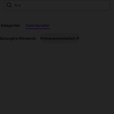
Kategoriler
Canlı Kanallar
Primeravezentwitch
Şuna göre filtrelendi:
Primeravezentwitch
Canlı
Yayınları