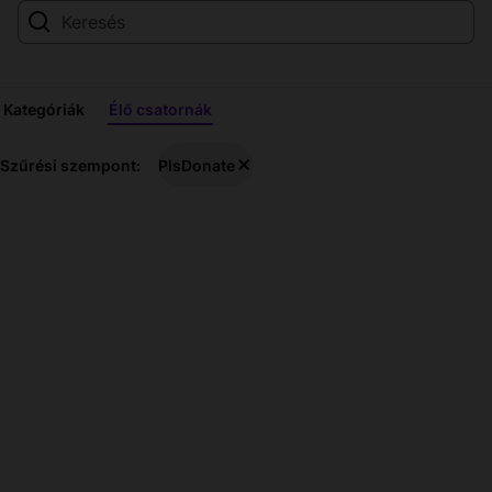
Kategóriák
Élő csatornák
PlsDonate
Szűrési szempont:
PlsDonate
Élő
közvetítések