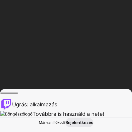
Ugrás: alkalmazás
Továbbra is használd a netet
Bejelentkezés
Már van fiókod?
Főoldal
Böngészés
Tevékenység
Profil