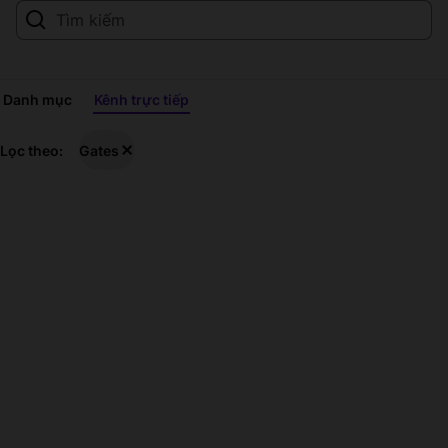
Danh mục
Kênh trực tiếp
Gates
Lọc theo:
Gates
Chương
trình
truyền
trực
tiếp