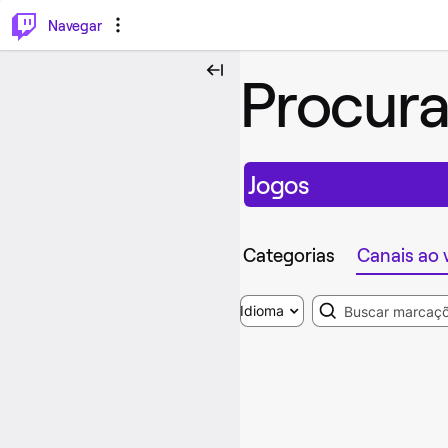
⌥
P
Navegar
Procura
Jogos
Categorias
Canais ao 
Search
Idioma