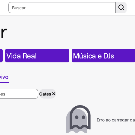
r
Vida Real
Música e DJs
vivo
Gates
Erro ao carregar d