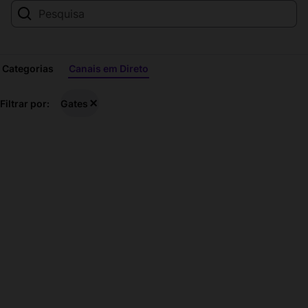
Categorias
Canais em Direto
Gates
Filtrar por:
Gates
transmissões
em
direto