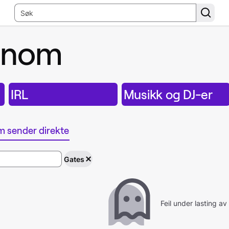
ennom
IRL
Musikk og DJ-er
m sender direkte
Gates
Feil under lasting av