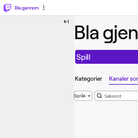
⌥
P
Bla gjennom
Bla gj
Spill
Kategorier
Kanaler so
Search
Språk