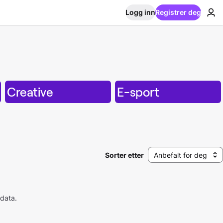
Logg inn
Registrer deg
Creative
E-sport
Sorter etter
Anbefalt for deg
 data.