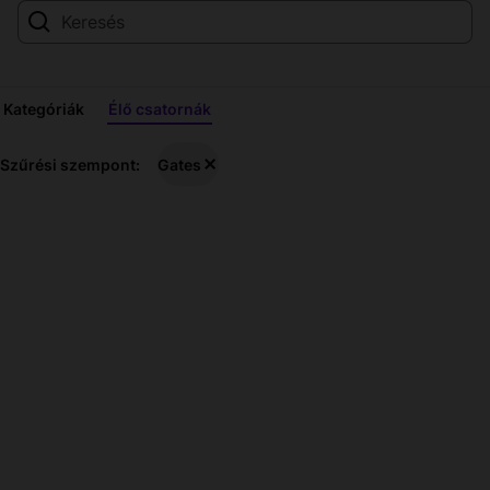
Kategóriák
Élő csatornák
Gates
Szűrési szempont:
Gates
Élő
közvetítések