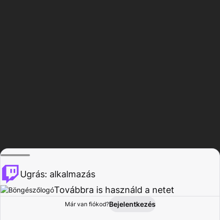
Ugrás: alkalmazás
Továbbra is használd a netet
Bejelentkezés
Már van fiókod?
Főoldal
Böngészés
Tevékenység
Profil