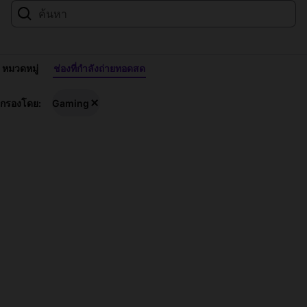
หมวดหมู่
ช่องที่กำลังถ่ายทอดสด
สตรี
กรองโดย:
Gaming
มสด
Gaming