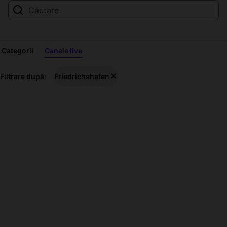
Categorii
Canale live
Friedrichshafen
Filtrare după:
Friedrichshafen
redări
în
flux
live