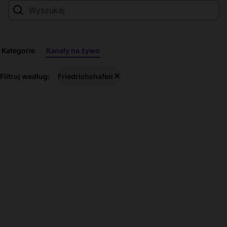
Kategorie
Kanały na żywo
Friedrichshafen
Filtruj według:
Friedrichshafen
—
Transmisje
na
żywo