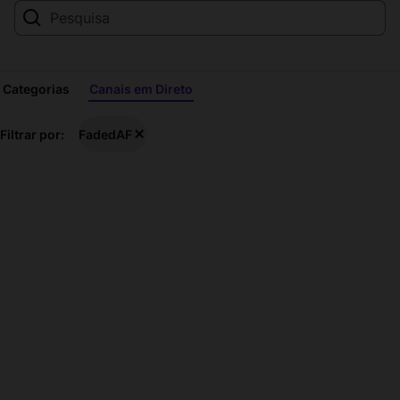
Categorias
Canais em Direto
FadedAF
Filtrar por:
FadedAF
transmissões
em
direto