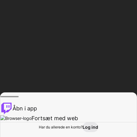
Åbn i app
Fortsæt med web
Log ind
Har du allerede en konto?
Hjem
Gennemse
Aktivitet
Profil