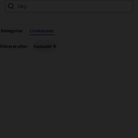
Kategorier
Livekanaler
FadedAF
Filtreret efter:
FadedAF
Live-
streams