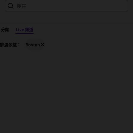
分類
Live 頻道
Boston
篩選依據：
Boston
Live
實
況