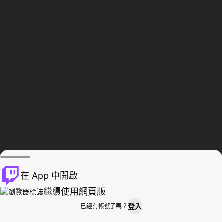
在 App 中開啟
繼續使用網頁版
登入
已經有帳號了嗎？
創作者基地
瀏覽
活動紀錄
個人檔案