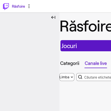
⌥
P
Răsfoire
Răsfoir
Jocuri
Categorii
Canale live
Search
Limba