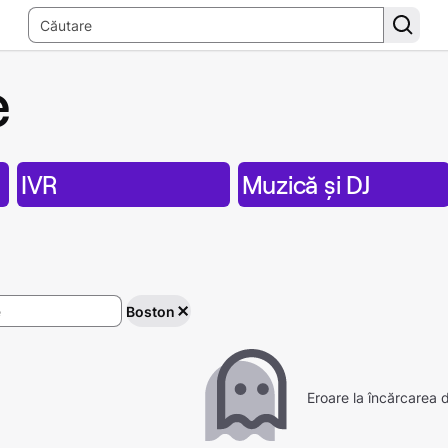
e
IVR
Muzică și DJ
Boston
Eroare la încărcarea d