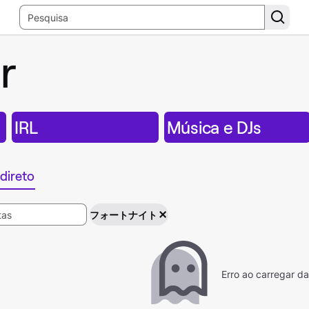
r
IRL
Música e DJs
direto
フォートナイト
Erro ao carregar d