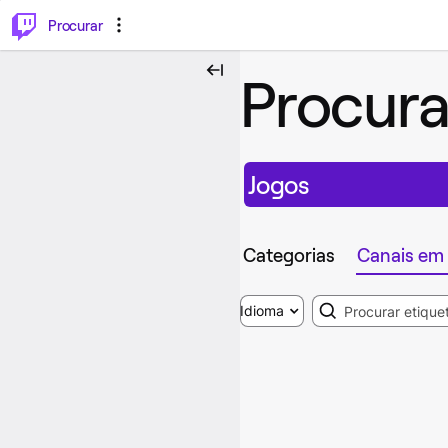
.
⌥
P
Procurar
Procura
Jogos
Categorias
Canais em 
Search
Idioma