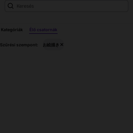
Kategóriák
Élő csatornák
お
Szűrési szempont:
お絵描き
絵
描
き
Élő
közvetítések