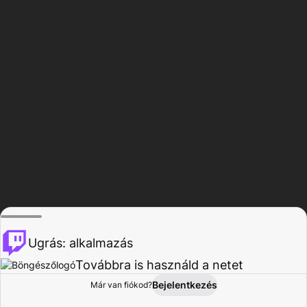
Ugrás: alkalmazás
Továbbra is használd a netet
Bejelentkezés
Már van fiókod?
Főoldal
Böngészés
Tevékenység
Profil