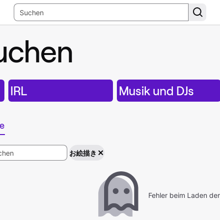
uchen
IRL
Musik und DJs
e
お絵描き
Fehler beim Laden der