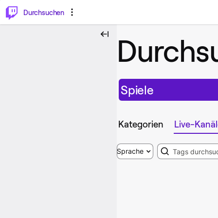
.
⌥
P
Durchsuchen
Durchs
Spiele
Kategorien
Live-Kanäl
Search
Sprache