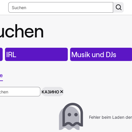
uchen
IRL
Musik und DJs
e
КАЗИНО
Fehler beim Laden der