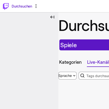
.
⌥
P
Durchsuchen
Durchs
Spiele
Kategorien
Live-Kanäl
Search
Sprache