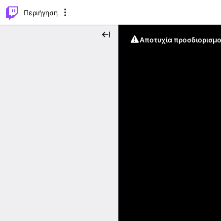
..
⌥
P
Περιήγηση
Αποτυχία προσδιορισμο