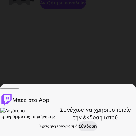
Αναζήτηση καναλιών
Μπες στο App
Συνέχισε να χρησιμοποιείς
την έκδοση ιστού
Σύνδεση
Έχεις ήδη λογαριασμό;
Αρχική σελίδα
Περιήγηση
Δραστηριότητα
Προφίλ