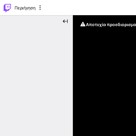
..
⌥
P
Περιήγηση
Αποτυχία προσδιορισμο