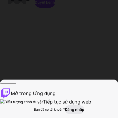
Duyệt kênh
Mở trong Ứng dụng
Tiếp tục sử dụng web
Đăng nhập
Bạn đã có tài khoản?
Trang chủ
Duyệt
Hoạt động
Hồ sơ