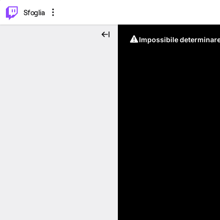
⌥
P
Sfoglia
Impossibile determinare